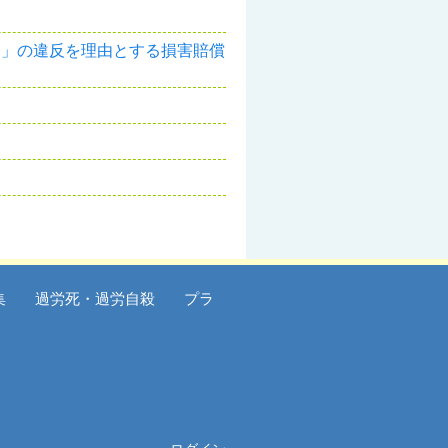
務」の違反を理由とする損害賠償
集
過労死・過労自殺
プラ