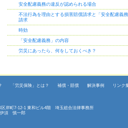
安全配慮義務の違反が認められる場合
不法行為を理由とする損害賠償請求と「安全配慮義
請求
時効
「安全配慮義務」の内容
労災にあったら、何をしておくべき？
？
「労災保険」とは？
補償・賠償
解決事例
リンク
浦和区岸町7-12-1 東和ビル4階 埼玉総合法律事務所
伊須 慎一郎